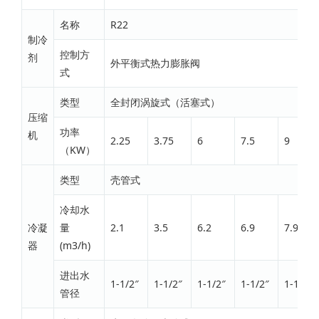
名称
R22
制冷
控制方
剂
外平衡式热力膨胀阀
式
类型
全封闭涡旋式（活塞式）
压缩
功率
机
2.25
3.75
6
7.5
9
（KW）
类型
壳管式
冷却水
冷凝
量
2.1
3.5
6.2
6.9
7.9
器
(m3/h)
进出水
1-1/2″
1-1/2″
1-1/2″
1-1/2″
1-1/2″
管径