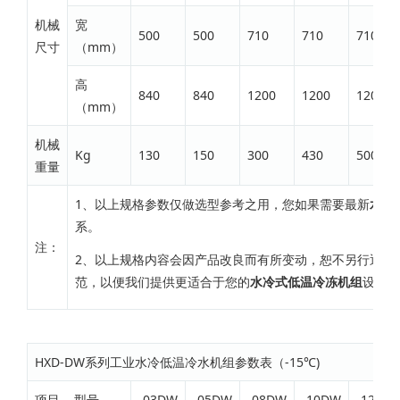
机械
宽
500
500
710
710
710
尺寸
（mm）
高
840
840
1200
1200
1200
（mm）
机械
Kg
130
150
300
430
500
重量
1、以上规格参数仅做选型参考之用，您如果需要最新
水冷
系。
注：
2、以上规格内容会因产品改良而有所变动，恕不另行通知
范，以便我们提供更适合于您的
水冷式低温冷冻机组
设备。
HXD-DW系列工业水冷低温冷水机组参数表（-15℃)
项目 型号
-03DW
-05DW
-08DW
-10DW
-12DW