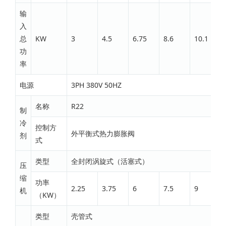
输
入
总
KW
3
4.5
6.75
8.6
10.1
功
率
电源
3PH 380V 50HZ
名称
R22
制
冷
控制方
外平衡式热力膨胀阀
剂
式
类型
全封闭涡旋式（活塞式）
压
缩
功率
2.25
3.75
6
7.5
9
机
（KW）
类型
壳管式