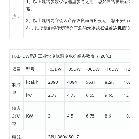
1、以上规格参数仅做选型参考之用，您如果需要最新
水冷
系。
注：
2、以上规格内容会因产品改良而有所变动，恕不另行通知
范，以便我们提供更适合于您的
水冷式低温冷冻机组
设备。
HXD-DW系列工业水冷低温冷水机组参数表（-20℃)
项目 型号
-03DW
-05DW
-08DW
-10DW
-12DW
kcal/h
2390
4084
5631
8297
10317
制冷
量
kw
2.78
4.75
6.55
9.65
12
输入
总功
KW
3
4.5
6.75
8.6
10.1
率
电源
3PH 380V 50HZ