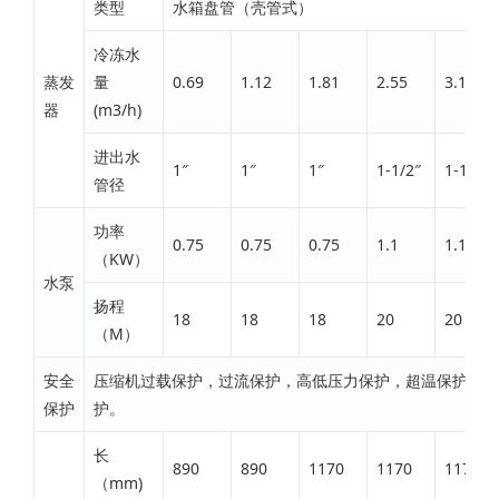
类型
水箱盘管（壳管式）
冷冻水
蒸发
量
0.69
1.12
1.81
2.55
3.15
器
(m3/h)
进出水
1″
1″
1″
1-1/2″
1-1/2″
管径
功率
0.75
0.75
0.75
1.1
1.1
（KW）
水泵
扬程
18
18
18
20
20
（M）
安全
压缩机过载保护，过流保护，高低压力保护，超温保护，流
保护
护。
长
890
890
1170
1170
1170
（mm)