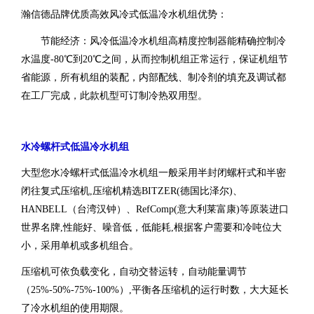
瀚信德品牌优质高效风冷式低温冷水机组优势：
节能经济：风冷
低温冷水机组
高精度控制器能精确控制冷
水温度-80℃到20℃之间，从而控制机组正常运行，保证机组节
省能源，所有机组的装配，内部配线、制冷剂的填充及调试都
在工厂完成，此款机型可订制冷热双用型。
水冷螺杆式低温冷水机组
大型您水冷螺杆式低温冷水机组一般采用半封闭螺杆式和半密
闭往复式压缩机,压缩机精选BITZER(德国比泽尔)、
HANBELL（台湾汉钟）、RefComp(意大利莱富康)等原装进口
世界名牌,性能好、噪音低，低能耗,根据客户需要和冷吨位大
小，采用单机或多机组合。
压缩机可依负载变化，自动交替运转，自动能量调节
（25%-50%-75%-100%）,平衡各压缩机的运行时数，大大延长
了冷水机组的使用期限。