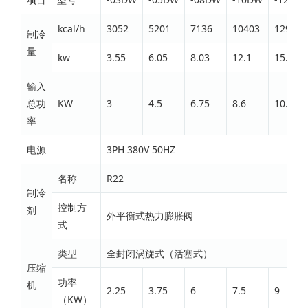
kcal/h
3052
5201
7136
10403
12982
制冷
量
kw
3.55
6.05
8.03
12.1
15.1
输入
总功
KW
3
4.5
6.75
8.6
10.1
率
电源
3PH 380V 50HZ
名称
R22
制冷
控制方
剂
外平衡式热力膨胀阀
式
类型
全封闭涡旋式（活塞式）
压缩
功率
机
2.25
3.75
6
7.5
9
（KW）