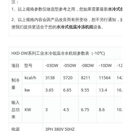
注：
1、以上规格参数仅做选型参考之用，您如果需要最新
水冷式低温
2、以上规格内容会因产品改良而有所变动，恕不另行通知，如有
便我们提供更适合于您的
水冷式低温冷冻机组
设备。
HXD-DW系列工业水冷低温冷水机组参数表（-10℃)
项目 型号
-03DW
-05DW
-08DW
-10DW
-12DW
kcal/h
3138
5720
8211
11564
14272
制冷
量
kw
3.65
6.65
9.55
13.4
16.6
输入
总功
KW
3
4.5
6.75
8.6
10.1
率
电源
3PH 380V 50HZ