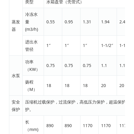
类型
水箱盘管（壳管式）
冷冻水
蒸发
量
0.55
0.95
1.31
1.94
2.41
器
(m3/h)
进出水
1″
1″
1″
1-1/2″
1-1/2″
管径
功率
0.75
0.75
0.75
1.1
1.1
（KW）
水泵
扬程
18
18
18
20
20
（M）
安全
压缩机过载保护，过流保护，高低压力保护，超温保护，流
保护
护。
长
890
890
1170
1170
1170
（mm)