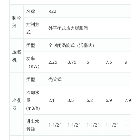
名称
R22
制冷
控制方
剂
外平衡式热力膨胀阀
式
类型
全封闭涡旋式（活塞式）
压缩
功率
机
2.25
3.75
6
7.5
9
（KW）
类型
壳管式
冷却水
冷凝
量
2.1
3.5
6.2
6.9
7.9
器
(m3/h)
进出水
1-1/2″
1-1/2″
1-1/2″
1-1/2″
1-1/2″
管径