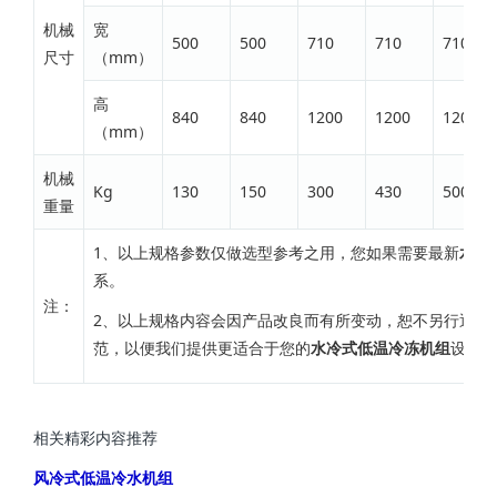
机械
宽
500
500
710
710
710
尺寸
（mm）
高
840
840
1200
1200
1200
（mm）
机械
Kg
130
150
300
430
500
重量
1、以上规格参数仅做选型参考之用，您如果需要最新
水冷
系。
注：
2、以上规格内容会因产品改良而有所变动，恕不另行通知
范，以便我们提供更适合于您的
水冷式低温冷冻机组
设备。
相关精彩内容推荐
风冷式低温冷水机组