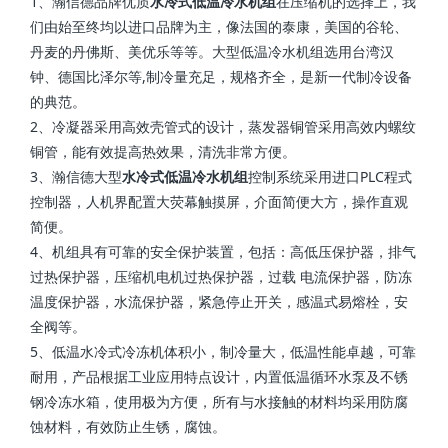
1、瀚信德品牌优质
水冷式低温冷水机组
在压缩机的选择上，我
们由始至终均以进口品牌为主，像法国的泰康，美国的谷轮、
丹麦的丹佛斯、美优乐等等。大型低温冷水机组选用台湾汉
钟、德国比泽尔等,制冷量充足，规格齐全，是新一代制冷设备
的典范。
2、冷凝器采用高效壳管式的设计，蒸发器铜管采用高效内螺纹
铜管，能有效提高热效果，清洗非常方便。
3、瀚信德大型
水冷式低温冷水机组
控制系统采用进口PLC程式
控制器，人机界配置大荧幕触摸屏，介面简便大方，操作直观
简便。
4、机组具有可靠的安全保护装置，包括：高低压保护器，排气
过热保护器，压缩机电机过热保护器，过载 电流保护器，防冻
温度保护器，水流保护器，紧急停止开关，感温式易熔栓，安
全阀等。
5、低温水冷式冷冻机体积小，制冷量大，低温性能卓越，可靠
耐用，产品根据工业应用特点设计，内置低温循环水泵及不锈
钢冷冻水箱，使用极为方便，所有与水接触的材料均采用防腐
蚀材料，有效防止生锈，腐蚀。