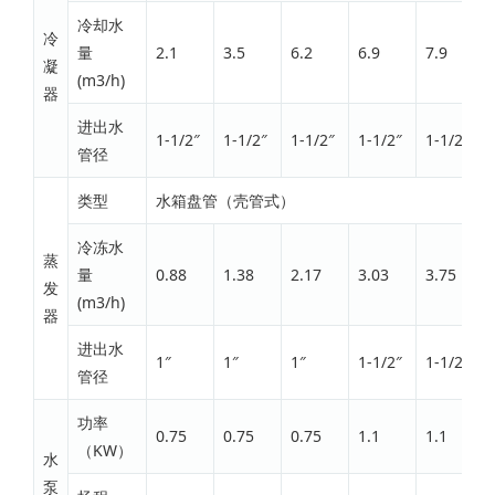
冷却水
冷
量
2.1
3.5
6.2
6.9
7.9
凝
(m3/h)
器
进出水
1-1/2″
1-1/2″
1-1/2″
1-1/2″
1-1/2″
管径
类型
水箱盘管（壳管式）
冷冻水
蒸
量
0.88
1.38
2.17
3.03
3.75
发
(m3/h)
器
进出水
1″
1″
1″
1-1/2″
1-1/2″
管径
功率
0.75
0.75
0.75
1.1
1.1
（KW）
水
泵